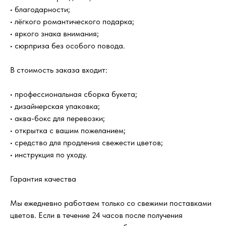
• благодарности;
• лёгкого романтического подарка;
• яркого знака внимания;
• сюрприза без особого повода.
В стоимость заказа входит:
• профессиональная сборка букета;
• дизайнерская упаковка;
• аква-бокс для перевозки;
• открытка с вашим пожеланием;
• средство для продления свежести цветов;
?
FAQ
Часто задаваемые
вопросы
• инструкция по уходу.
Гарантия качества
Как быстро вы доставляете цветы?
Мы ежедневно работаем только со свежими поставками
цветов. Если в течение 24 часов после получения
Будет ли букет выглядеть как на