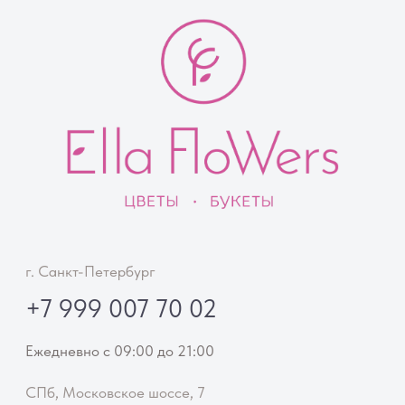
Документы
Публичная оферта
Реквизиты
Политика конфиденциальности
Согласие на обработку персональных данных
© Ella Flowers
ИП Феклинова Элла Алексеевна ·
ИНН 230912528434 ·
ОГРНИП 324470400062662