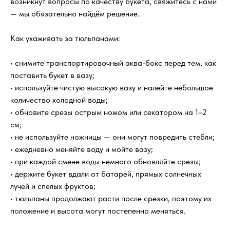
возникнут вопросы по качеству букета, свяжитесь с нами
фотографии?
— мы обязательно найдём решение.
Цветы действительно свежие?
Как ухаживать за тюльпанами:
• снимите транспортировочный аква-бокс перед тем, как
Можно ли заказать доставку к
поставить букет в вазу;
определённому времени?
• используйте чистую высокую вазу и налейте небольшое
количество холодной воды;
Отправляете ли вы фотографию
• обновите срезы острым ножом или секатором на 1–2
букета перед доставкой?
см;
• не используйте ножницы — они могут повредить стебли;
Что входит в стоимость заказа?
• ежедневно меняйте воду и мойте вазу;
• при каждой смене воды немного обновляйте срезы;
• держите букет вдали от батарей, прямых солнечных
Можно ли заказать букет
лучей и спелых фруктов;
анонимно?
• тюльпаны продолжают расти после срезки, поэтому их
положение и высота могут постепенно меняться.
Если получателя нет дома?