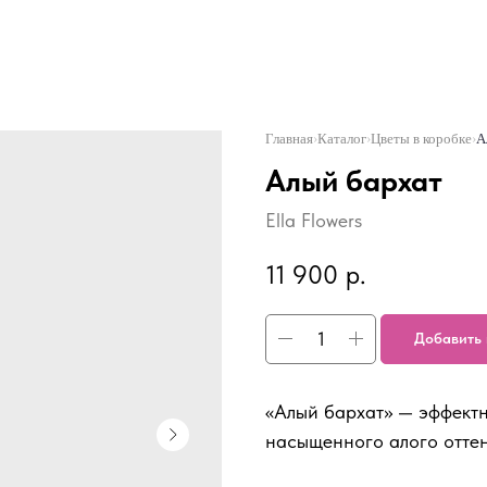
Главная
›
Каталог
›
Цветы в коробке
›
А
Алый бархат
Ella Flowers
11 900
р.
Добавить 
«Алый бархат» — эффектн
насыщенного алого оттен