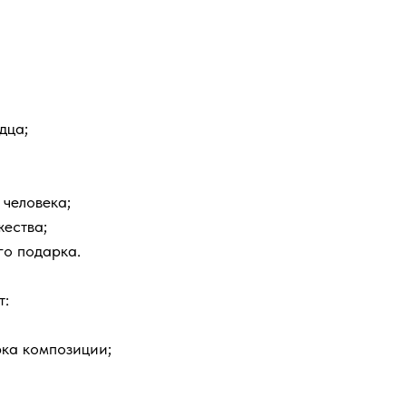
дца;
 человека;
жества;
го подарка.
т:
ка композиции;