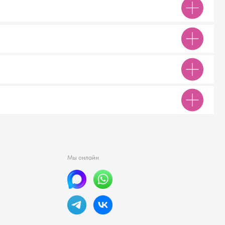
9077017@mail.ru
Документы
Публичная оферта
Реквизиты
Политика конфиденциальности
Согласие на обработку персональных данных
лла Алексеевна · ИНН 230912528434 ·ОГРНИП 324470400062662