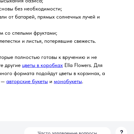
высыхания оазиса;
основы без необходимости;
али от батарей, прямых солнечных лучей и
ом со спелыми фруктами;
лепестки и листья, потерявшие свежесть.
?
Часто задаваемые вопросы
торые полностью готовы к вручению и не
те другие
цветы в коробках
Ella Flowers. Для
ного формата подойдут цветы в корзинах, а
и —
авторские букеты
и
монобукеты
.