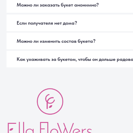
Каталог
Покупателям
Авторские букеты
Помощь покупателю
Монобукеты
Доставка
Цветы в коробке
Способы оплаты
Цветы поштучно
Правила возврата
Акции
Отзывы
Вазы
FAQ
© Ella Flowers