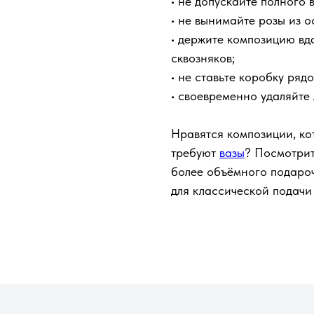
• не допускайте полного 
• не вынимайте розы из 
• держите композицию вд
сквозняков;
• не ставьте коробку ряд
• своевременно удаляйте 
Нравятся композиции, ко
требуют
вазы
? Посмотри
более объёмного подароч
для классической подач