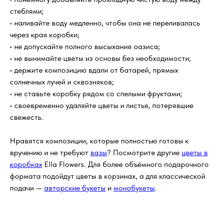
стеблями;
Что входит в стоимость заказа?
• наливайте воду медленно, чтобы она не переливалась
через края коробки;
• не допускайте полного высыхания оазиса;
Можно ли заказать букет
• не вынимайте цветы из основы без необходимости;
анонимно?
• держите композицию вдали от батарей, прямых
солнечных лучей и сквозняков;
Если получателя нет дома?
• не ставьте коробку рядом со спелыми фруктами;
• своевременно удаляйте цветы и листья, потерявшие
свежесть.
Можно ли изменить состав букета?
Нравятся композиции, которые полностью готовы к
Как ухаживать за букетом, чтобы
вручению и не требуют
вазы
? Посмотрите другие
цветы в
он дольше радовал?
коробках
Ella Flowers. Для более объёмного подарочного
формата подойдут цветы в корзинах, а для классической
подачи —
авторские букеты
и
монобукеты
.