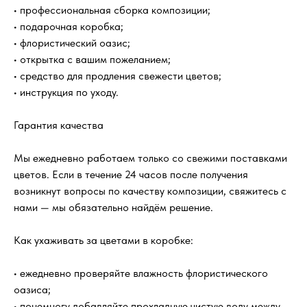
• профессиональная сборка композиции;
?
FAQ
Часто задаваемые
• подарочная коробка;
вопросы
• флористический оазис;
• открытка с вашим пожеланием;
• средство для продления свежести цветов;
Как быстро вы доставляете цветы?
• инструкция по уходу.
Гарантия качества
Будет ли букет выглядеть как на
фотографии?
Мы ежедневно работаем только со свежими поставками
цветов. Если в течение 24 часов после получения
Цветы действительно свежие?
возникнут вопросы по качеству композиции, свяжитесь с
нами — мы обязательно найдём решение.
Можно ли заказать доставку к
определённому времени?
Как ухаживать за цветами в коробке:
• ежедневно проверяйте влажность флористического
Отправляете ли вы фотографию
оазиса;
букета перед доставкой?
• понемногу добавляйте прохладную чистую воду между