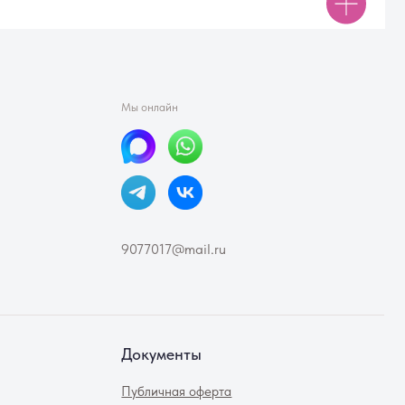
Документы
Публичная оферта
Реквизиты
Политика конфиденциальности
Согласие на обработку персональных данных
лла Алексеевна · ИНН 230912528434 ·ОГРНИП 324470400062662
ИП Феклинова Элла Алексеевна ·
ИНН 230912528434 ·
ОГРНИП 324470400062662