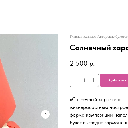
Главная
›
Каталог
›
Авторские букеты
Солнечный хар
2 500
р.
Добавить 
«Солнечный характер» — 
жизнерадостным настрое
форма композиции наполн
букет выглядит гармонич