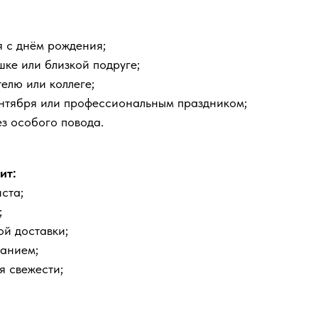
я с днём рождения;
ке или близкой подруге;
елю или коллеге;
ентября или профессиональным праздником;
з особого повода.
ит:
ста;
;
ой доставки;
ланием;
я свежести;