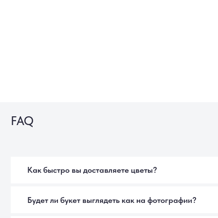
FAQ
Как быстро вы доставляете цветы?
Будет ли букет выглядеть как на фотографии?
Цветы действительно свежие?
Можно ли заказать доставку к определённому времени?
Отправляете ли вы фотографию букета перед доставкой?
Что входит в стоимость заказа?
Можно ли заказать букет анонимно?