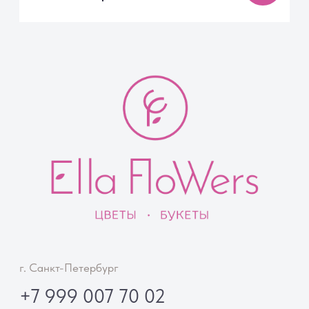
Контакты
Советы флориста
Документы
Публичная оферта
Реквизиты
Политика конфиденциальности
Согласие на обработку персональных данных
© Ella Flowers
ИП Феклинова Элла Алексеевна ·
ИНН 230912528434 ·
ОГРНИП 324470400062662