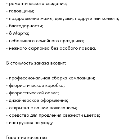
• романтического свидания;
• годовщины;
• поздравления мамы, девушки, подруги или коллеги;
• благодарности;
• 8 Марта;
• небольшого семейного праздника;
• нежного сюрприза без особого повода.
В стоимость заказа входит:
• профессиональная сборка композиции;
• флористическая коробка;
• флористический оазис;
• дизайнерское оформление;
?
• открытка с вашим пожеланием;
FAQ
Часто задаваемые
вопросы
• средство для продления свежести цветов;
• инструкция по уходу.
Как быстро вы доставляете цветы?
Гарантия качества