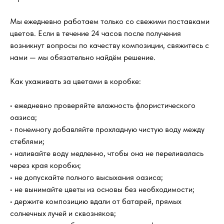
Мы ежедневно работаем только со свежими поставками
Будет ли букет выглядеть как на
цветов. Если в течение 24 часов после получения
фотографии?
возникнут вопросы по качеству композиции, свяжитесь с
нами — мы обязательно найдём решение.
Цветы действительно свежие?
Как ухаживать за цветами в коробке:
Можно ли заказать доставку к
• ежедневно проверяйте влажность флористического
определённому времени?
оазиса;
• понемногу добавляйте прохладную чистую воду между
Отправляете ли вы фотографию
стеблями;
букета перед доставкой?
• наливайте воду медленно, чтобы она не переливалась
через края коробки;
Что входит в стоимость заказа?
• не допускайте полного высыхания оазиса;
• не вынимайте цветы из основы без необходимости;
• держите композицию вдали от батарей, прямых
Можно ли заказать букет
солнечных лучей и сквозняков;
анонимно?