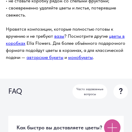
• не ставьте коробку рядом со спелыми фруктами;
• своевременно удаляйте цветы и листья, потерявшие
Если получателя нет дома?
свежесть.
Нравятся композиции, которые полностью готовы к
Можно ли изменить состав букета?
вручению и не требуют
вазы
? Посмотрите другие
цветы в
коробках
Ella Flowers. Для более объёмного подарочного
формата подойдут цветы в корзинах, а для классической
Как ухаживать за букетом, чтобы
он дольше радовал?
подачи —
авторские букеты
и
монобукеты
.