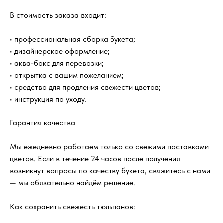
В стоимость заказа входит:
• профессиональная сборка букета;
• дизайнерское оформление;
• аква-бокс для перевозки;
?
FAQ
Часто задаваемые
• открытка с вашим пожеланием;
вопросы
• средство для продления свежести цветов;
• инструкция по уходу.
Как быстро вы доставляете цветы?
Гарантия качества
Будет ли букет выглядеть как на
Мы ежедневно работаем только со свежими поставками
фотографии?
цветов. Если в течение 24 часов после получения
возникнут вопросы по качеству букета, свяжитесь с нами
— мы обязательно найдём решение.
Цветы действительно свежие?
Как сохранить свежесть тюльпанов:
Можно ли заказать доставку к