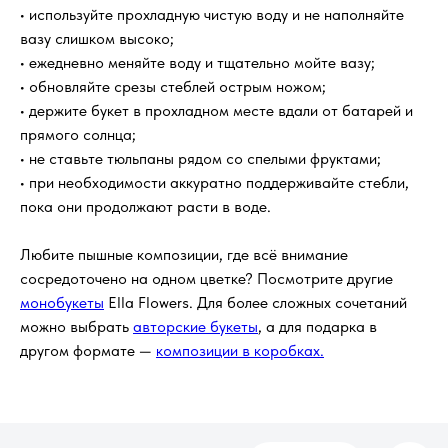
определённому времени?
• используйте прохладную чистую воду и не наполняйте
вазу слишком высоко;
• ежедневно меняйте воду и тщательно мойте вазу;
Отправляете ли вы фотографию
букета перед доставкой?
• обновляйте срезы стеблей острым ножом;
• держите букет в прохладном месте вдали от батарей и
прямого солнца;
Что входит в стоимость заказа?
• не ставьте тюльпаны рядом со спелыми фруктами;
• при необходимости аккуратно поддерживайте стебли,
пока они продолжают расти в воде.
Можно ли заказать букет
анонимно?
Любите пышные композиции, где всё внимание
сосредоточено на одном цветке? Посмотрите другие
Если получателя нет дома?
монобукеты
Ella Flowers. Для более сложных сочетаний
можно выбрать
авторские букеты
, а для подарка в
Можно ли изменить состав букета?
другом формате —
композиции в коробках.
Как ухаживать за букетом, чтобы
он дольше радовал?