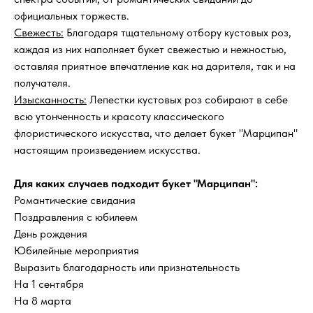
официальных торжеств.
Свежесть:
Благодаря тщательному отбору кустовых роз,
каждая из них наполняет букет свежестью и нежностью,
оставляя приятное впечатление как на дарителя, так и на
получателя.
Изысканность:
Лепестки кустовых роз собирают в себе
всю утонченность и красоту классического
флористического искусства, что делает букет "Марципан"
настоящим произведением искусства.
?
FAQ
Часто задаваемые
вопросы
Для каких случаев подходит букет "Марципан":
Романтические свидания
Поздравления с юбилеем
Как быстро вы доставляете цветы?
День рождения
Юбилейные мероприятия
Выразить благодарность или признательность
Будет ли букет выглядеть как на
фотографии?
На 1 сентября
На 8 марта