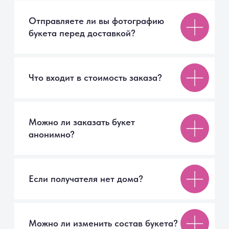
СПб, Московское шоссе, 7
ТК «Торговый Двор»
Мы онлайн
9077017@mail.ru
Каталог
Авторские букеты
Монобукеты
Цветы в коробке
Цветы поштучно