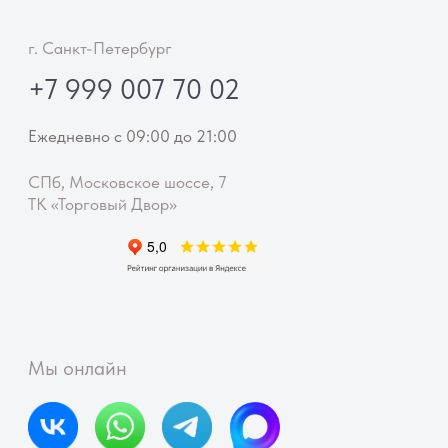
Публичная оферта
Реквизиты
Политика конфиденциальности
Согласие на обработку персональных данных
© Ella Flowers
ИП Феклинова Элла Алексеевна ·
ИНН 230912528434 ·
ОГРНИП 324470400062662