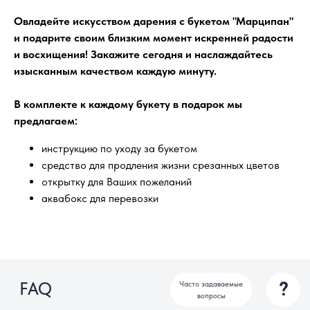
Цветы действительно свежие?
Овладейте искусством дарения с букетом "Марципан"
и подарите своим близким момент искренней радости
и восхищения! Закажите сегодня и наслаждайтесь
Можно ли заказать доставку к
определённому времени?
изысканным качеством каждую минуту.
В комплекте к каждому букету в подарок мы
Отправляете ли вы фотографию
предлагаем:
букета перед доставкой?
инструкцию по уходу за букетом
Что входит в стоимость заказа?
средство для продления жизни срезанных цветов
открытку для Ваших пожеланий
аквабокс для перевозки
Можно ли заказать букет
анонимно?
Если получателя нет дома?
Можно ли изменить состав букета?