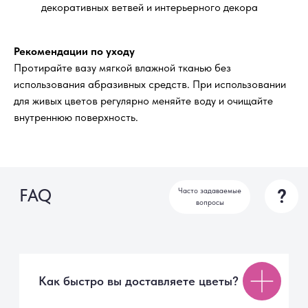
декоративных ветвей и интерьерного декора
Цветы действительно свежие?
Рекомендации по уходу
Протирайте вазу мягкой влажной тканью без
Можно ли заказать доставку к
использования абразивных средств. При использовании
определённому времени?
для живых цветов регулярно меняйте воду и очищайте
внутреннюю поверхность.
Отправляете ли вы фотографию
букета перед доставкой?
Что входит в стоимость заказа?
Можно ли заказать букет
анонимно?
Если получателя нет дома?