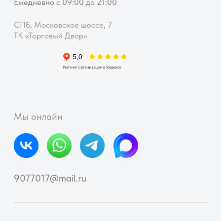
Документы
Публичная оферта
Реквизиты
Политика конфиденциальности
Согласие на обработку персональных данных
© Ella Flowers
ИП Феклинова Элла Алексеевна ·
ИНН 230912528434 ·
ОГРНИП 324470400062662