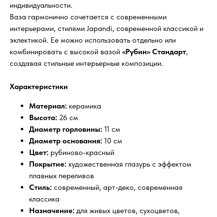
индивидуальности.
Ваза гармонично сочетается с современными
интерьерами, стилями Japandi, современной классикой и
эклектикой. Ее можно использовать отдельно или
комбинировать с высокой вазой
«Рубин» Стандарт
,
создавая стильные интерьерные композиции.
Характеристики
Материал:
керамика
Высота:
26 см
?
FAQ
Диаметр горловины:
11 см
Часто задаваемые
вопросы
Диаметр основания:
10 см
Цвет:
рубиново-красный
Покрытие:
художественная глазурь с эффектом
Как быстро вы доставляете цветы?
плавных переливов
Стиль:
современный, арт-деко, современная
классика
Будет ли букет выглядеть как на
Назначение:
для живых цветов, сухоцветов,
фотографии?